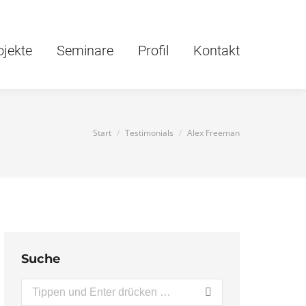
ojekte
Seminare
Profil
Kontakt
Sie befinden sich hier:
Start
Testimonials
Alex Freeman
Suche
Search: